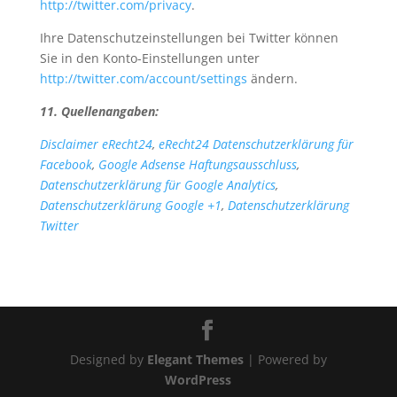
http://twitter.com/privacy
.
Ihre Datenschutzeinstellungen bei Twitter können
Sie in den Konto-Einstellungen unter
http://twitter.com/account/settings
ändern.
11. Quellenangaben:
Disclaimer eRecht24
,
eRecht24 Datenschutzerklärung für
Facebook
,
Google Adsense Haftungsausschluss
,
Datenschutzerklärung für Google Analytics
,
Datenschutzerklärung Google +1
,
Datenschutzerklärung
Twitter
Designed by
Elegant Themes
| Powered by
WordPress